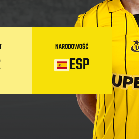
T
NARODOWOŚĆ
2
ESP