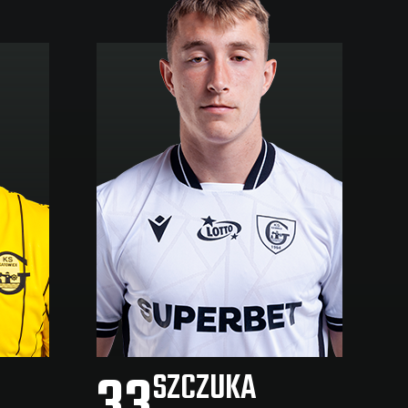
33
SZCZUKA