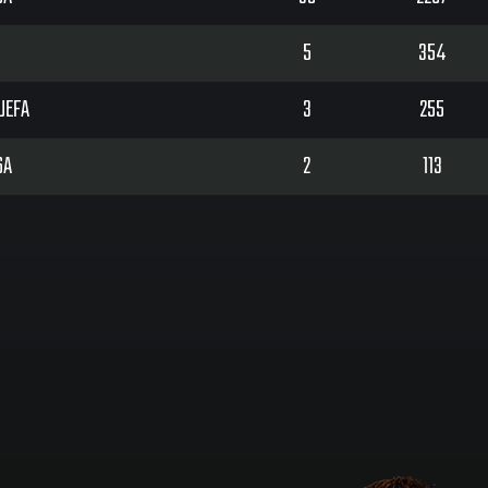
I
5
354
UEFA
3
255
SA
2
113