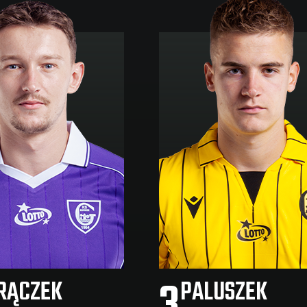
3
RĄCZEK
PALUSZEK