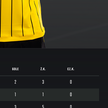
GOLE
Ż.K.
CZ.K.
2
3
0
1
1
0
3
5
0