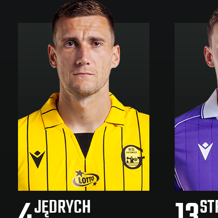
4
13
JĘDRYCH
ST