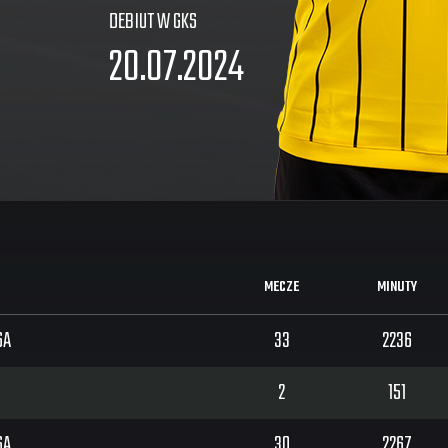
DEBIUT W GKS
20.07.2024
MECZE
MINUTY
SA
33
2236
2
151
SA
30
2267