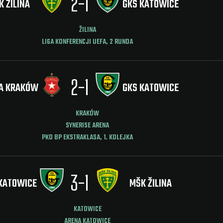
2
-
1
K ŽILINA
GKS KATOWICE
ŽILINA
LIGA KONFERENCJI UEFA, 2 RUNDA
2
-
1
A KRAKÓW
GKS KATOWICE
KRAKÓW
SYNERISE ARENA
PKO BP EKSTRAKLASA, 1. KOLEJKA
3
-
1
KATOWICE
MŠK ŽILINA
KATOWICE
ARENA KATOWICE