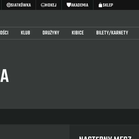
SIATKÓWKA
HOKEJ
AKADEMIA
SKLEP
OŚCI
KLUB
DRUŻYNY
KIBICE
BILETY/KARNETY
SA