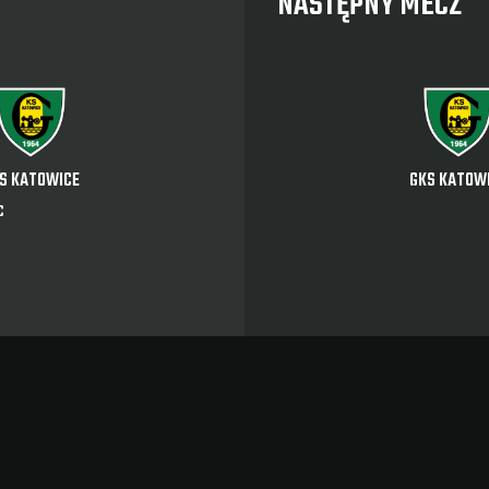
NASTĘPNY MECZ
S KATOWICE
GKS KATOW
C