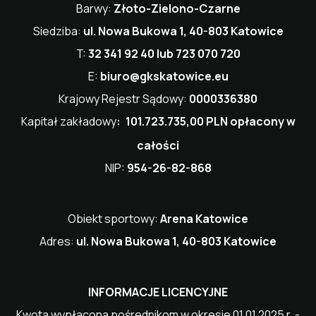
Barwy:
Złoto-Zielono-Czarne
Siedziba:
ul. Nowa Bukowa 1, 40-803 Katowice
T:
32 341 92 40 lub 723 070 720
E:
biuro@gkskatowice.eu
Krajowy Rejestr Sądowy:
0000336380
Kapitał zakładowy
:
101.723.735,00 PLN opłacony w
całości
NIP:
954-26-82-868
Obiekt sportowy:
Arena Katowice
Adres:
ul. Nowa Bukowa 1, 40-803 Katowice
INFORMACJE LICENCYJNE
Kwota wypłacona pośrednikom w okresie 01.01.2025 r. -