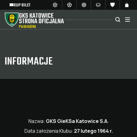
KUP BILET
GKS KATOWICE
STRONA OFICJALNA
PIŁKA NOŻNA
INFORMACJE
Nazwa:
GKS GieKSa Katowice S.A.
Data założenia Klubu:
27 lutego 1964 r.