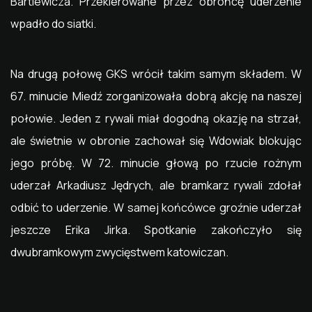
Bartlewicza. Przekierowane przez obrońcę uderzenie
wpadło do siatki.
Na drugą połowę GKS wrócił takim samym składem. W
67. minucie Miedź zorganizowała dobrą akcję na naszej
połowie. Jeden z rywali miał dogodną okazję na strzał,
ale świetnie w obronie zachował się Wdowiak blokując
jego próbę. W 72. minucie głową po rzucie rożnym
uderzał Arkadiusz Jędrych, ale bramkarz rywali zdołał
odbić to uderzenie. W samej końcówce groźnie uderzał
jeszcze Erika Jirka. Spotkanie zakończyło się
dwubramkowym zwycięstwem katowiczan.