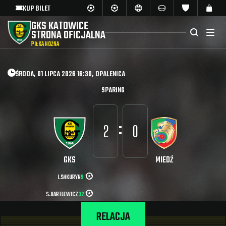
KUP BILET
GKS KATOWICE
STRONA OFICJALNA
PIŁKA NOŻNA
ŚRODA, 01 LIPCA 2026 16:30, OPALENICA
SPARING
:
2
0
GKS
MIEDŹ
I.SHKURYN
9 ’
S.BARTLEWICZ
32’
RELACJA