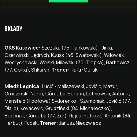
SKŁADY
GKS Katowice:
Szczuka (75. Pańkowski) - Jirka,
Czerwiński, Jędrych, Kuusk (46. Swatowski), Wdowiak,
Wędrychowski, Wolski, Milewski (75. Trepka), Bartlewicz
(77. Golka), Shkuryn.
Trener:
Rafał Górak
Miedź Legnica:
Lučić - Maliszewski, Jovičić, Mazur,
Grudziński, Norlin, Córdoba, Serafin, Letniowski, Antonik,
Mansfeld (II połowa) Sydorenko - Szymoniak, Jovičić (77.
Diallo), Kovačević, Grudziński (84. Michałeczko),
Bochnak, Córdoba (77. Żur), Hajda, Petrović, Antonik (84.
Herbut), Fucak.
Trener:
Janusz Niedźwiedź