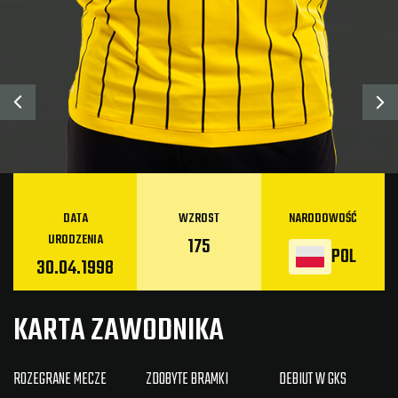
DATA
WZROST
NARODOWOŚĆ
URODZENIA
175
POL
30.04.1998
KARTA ZAWODNIKA
ROZEGRANE MECZE
ZDOBYTE BRAMKI
DEBIUT W GKS