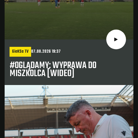
GieKSa TV
07.08.2026 19:37
#OGLĄDAMY: WYPRAWA DO
MISZKOLCA [WIDEO]