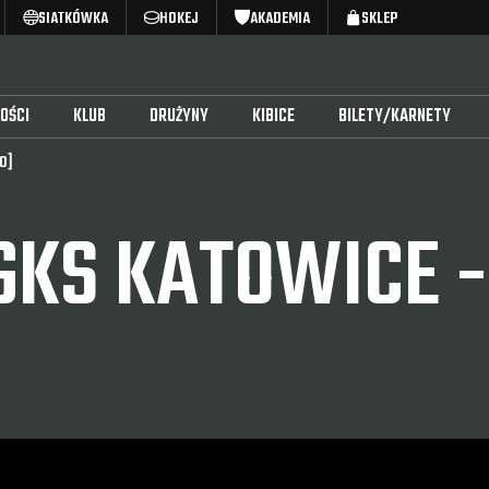
SIATKÓWKA
HOKEJ
AKADEMIA
SKLEP
OŚCI
KLUB
DRUŻYNY
KIBICE
BILETY/KARNETY
O]
KS KATOWICE -