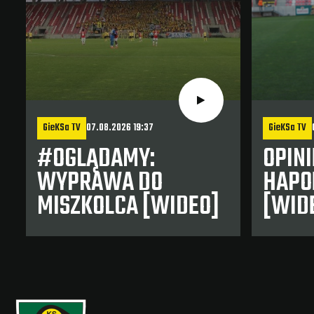
GieKSa TV
07.08.2026 19:37
GieKSa TV
#OGLĄDAMY:
OPINI
WYPRAWA DO
HAPOE
MISZKOLCA [WIDEO]
[WID