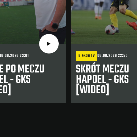
06.08.2026 23:01
GieKSa TV
06.08.2026 22:50
E PO MECZU
SKRÓT MECZU
L - GKS
HAPOEL - GKS
EO]
[WIDEO]