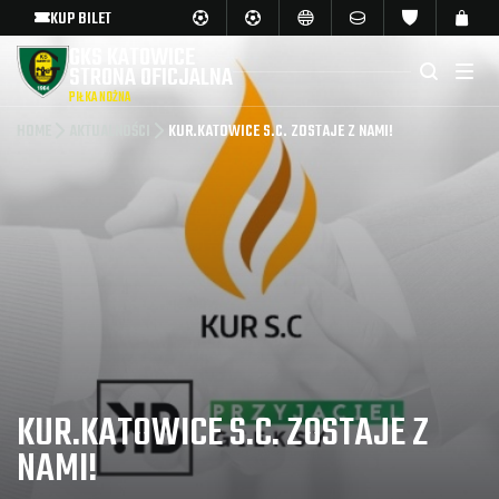
KUP BILET
GKS KATOWICE
STRONA OFICJALNA
PIŁKA NOŻNA
HOME
AKTUALNOŚCI
KUR.KATOWICE S.C. ZOSTAJE Z NAMI!
KUR.KATOWICE S.C. ZOSTAJE Z
NAMI!