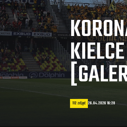
KORON
KIELCE
[GALER
112 zdjęć
26.04.2026 16:28