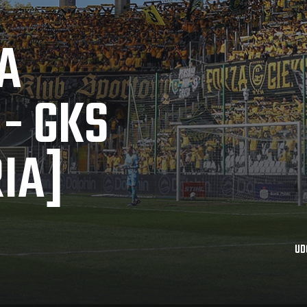
A
 - GKS
IA]
UD