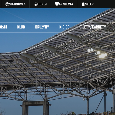
SIATKÓWKA
HOKEJ
AKADEMIA
SKLEP
OŚCI
KLUB
DRUŻYNY
KIBICE
BILETY/KARNETY