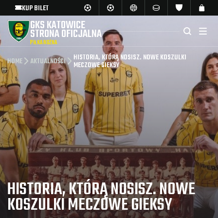
KUP BILET
GKS KATOWICE
STRONA OFICJALNA
PIŁKA NOŻNA
HISTORIA, KTÓRĄ NOSISZ. NOWE KOSZULKI
HOME
AKTUALNOŚCI
MECZOWE GIEKSY
HISTORIA, KTÓRĄ NOSISZ. NOWE
KOSZULKI MECZOWE GIEKSY