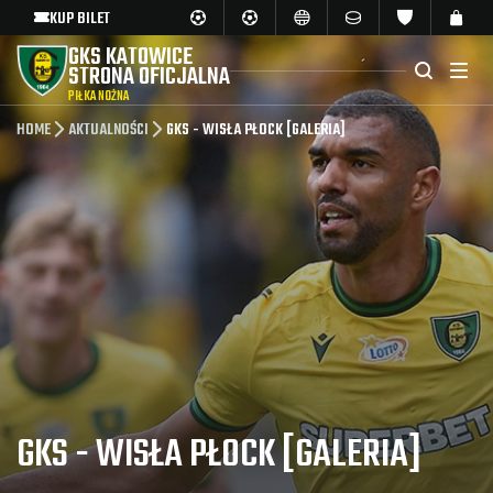
KUP BILET
GKS KATOWICE
STRONA OFICJALNA
PIŁKA NOŻNA
HOME
AKTUALNOŚCI
GKS - WISŁA PŁOCK [GALERIA]
GKS - WISŁA PŁOCK [GALERIA]