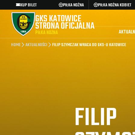
KUP BILET
PIŁKA NOŻNA
PIŁKA NOŻNA KOBIET
GKS KATOWICE
STRONA OFICJALNA
AKTUALN
PIŁKA NOŻNA
HOME
AKTUALNOŚCI
FILIP SZYMCZAK WRACA DO GKS-U KATOWICE
FILIP