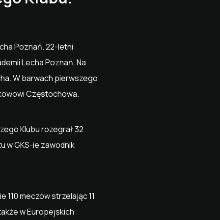
cha Poznań. 22-letni
ademii Lecha Poznań. Na
echa. W barwach pierwszego
Rakowowi Częstochowa.
zego Klubu rozegrał 32
tu w GKS-ie zawodnik
 110 meczów strzelając 11
 także w Europejskich