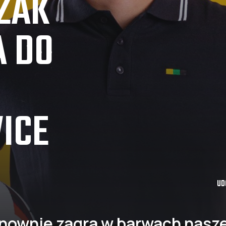
ZAK
 DO
ICE
UD
nownie zagra w barwach nasz