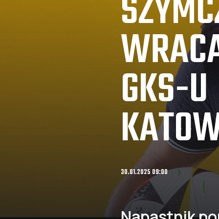
SZYMC
WRACA
GKS-U
KATOW
30.01.2025 09:00
Napastnik po