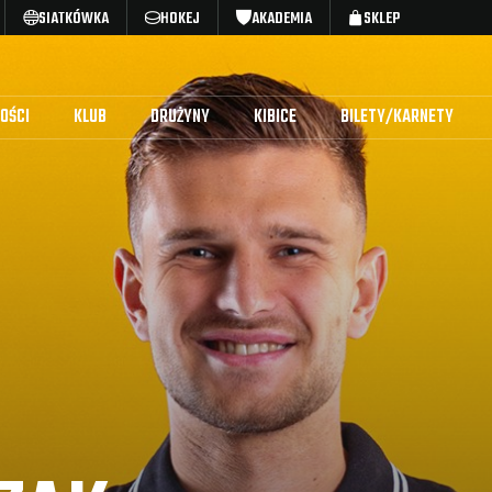
SIATKÓWKA
HOKEJ
AKADEMIA
SKLEP
OŚCI
KLUB
DRUŻYNY
KIBICE
BILETY/KARNETY