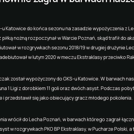
KS-u Katowice do końca sezonu na zasadzie wypożyczenia z Le
 piłką nożną rozpoczynał w Warcie Poznań, skąd trafił do ak
iutował w rozgrywkach sezonu 2018/19 w drugiej drużynie L
zadebiutował w lutym 2020 w meczu Ekstraklasy przeciwko 
zak został wypożyczony do GKS-u Katowice. W barwach nas
a 1 Ligi z dorobkiem 11 goli oraz dwóch asyst. Podczas poby
 i przedstawił się jako obiecujący gracz młodego pokolenia.
a wrócił do Lecha Poznań, w barwach którego zagrał łącznie
asyst w rozgrywkach PKO BP Ekstraklasy, w Pucharze Polski, a