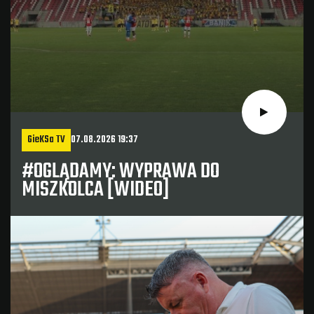
GieKSa TV
07.08.2026 19:37
#OGLĄDAMY: WYPRAWA DO
MISZKOLCA [WIDEO]