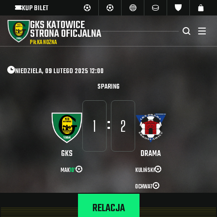
KUP BILET
GKS KATOWICE
STRONA OFICJALNA
PIŁKA NOŻNA
NIEDZIELA, 09 LUTEGO 2025 12:00
SPARING
:
1
2
GKS
DRAMA
MAK
10’
KULIŃSKI
OCHWAT
RELACJA