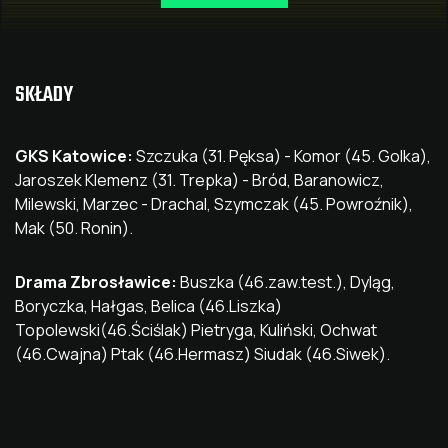
SKŁADY
GKS Katowice:
Szczuka (31. Pęksa) - Komor (45. Golka),
Jaroszek Klemenz (31. Trepka) - Bród, Baranowicz,
Milewski, Marzec - Drachal, Szymczak (45. Powroźnik),
Mak (50. Ronin).
Drama Zbrosławice:
Buszka (46.zaw.test.), Dyląg,
Boryczka, Hałgas, Belica (46.Liszka)
Topolewski(46.Ściślak) Pietryga, Kuliński, Ochwat
(46.Cwajna) Ptak (46.Hermasz) Siudak (46.Siwek).